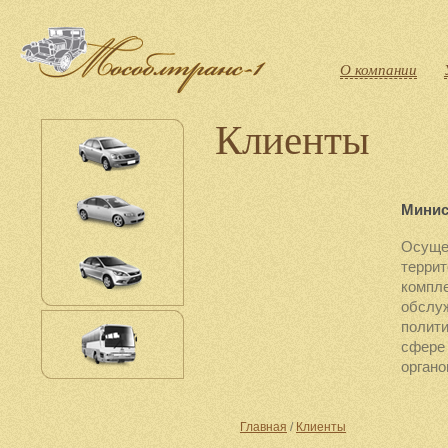
О компании
Клиенты
Минис
Осуще
террит
компле
обслуж
полити
сфере
органо
Главная
/
Клиенты